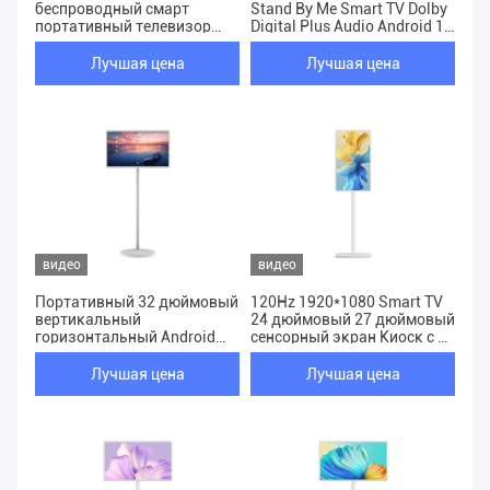
беспроводный смарт
Stand By Me Smart TV Dolby
портативный телевизор
Digital Plus Audio Android 11
Android Монитор сенсорный
сенсорный экран
экран ЖК-дисплей
Лучшая цена
Лучшая цена
видео
видео
Портативный 32 дюймовый
120Hz 1920*1080 Smart TV
вертикальный
24 дюймовый 27 дюймовый
горизонтальный Android
сенсорный экран Киоск с 4
телевизор настраиваемый
HDMI входами Wi-Fi
аудио стенд
Лучшая цена
Лучшая цена