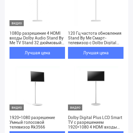
видео
1080p разрешение 4 HDMI
120 Гц частота обновления
входы Dolby Audio Stand By
Stand By Me Смарт-
Me TV Stand 32 дюймовый
телевизор с Dolby Digital
сенсорный интерактивный
Plus аудио Wi-Fi Bluetooth
экран
Ethernet подключение
Лучшая цена
Лучшая цена
видео
видео
1920*1080 разрешение
Dolby Digital Plus LCD Smart
Умный голосовой
TV с разрешением
телевизор Rk3566
1920*1080 4 HDMI входы
голосовое управление