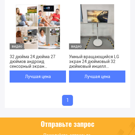
видео
видео
32 дюйма 24 дюйма 27
Умный вращающийся LG
дюймов андроид
экран 24 дюймовый 32
сенсорный экран
дюймовый инцелл
портативный телевизор
сенсорный дисплей IPS
цифровые вывески Stand
подвижный Android 12
Лучшая цена
Лучшая цена
By Me Smart TV OEM
stand by me tv
1
Отправьте запрос