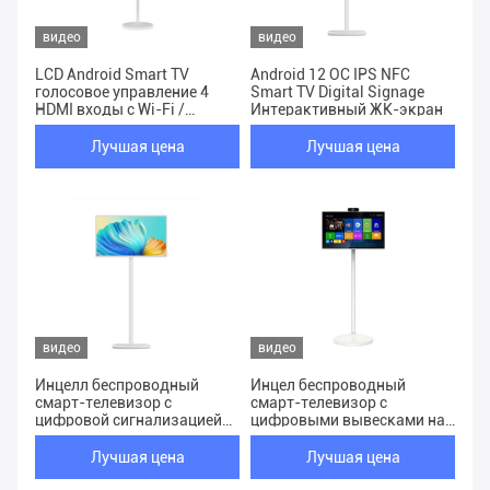
видео
видео
LCD Android Smart TV
Android 12 ОС IPS NFC
голосовое управление 4
Smart TV Digital Signage
HDMI входы с Wi-Fi /
Интерактивный ЖК-экран
Bluetooth
Лучшая цена
Лучшая цена
видео
видео
Инцелл беспроводный
Инцел беспроводный
смарт-телевизор с
смарт-телевизор с
цифровой сигнализацией
цифровыми вывесками на
90 градусов регулируемый
90 градусов регулируемый
с 13,56 МГц NFC
телевизор с 13,56 МГц NFC
Лучшая цена
Лучшая цена