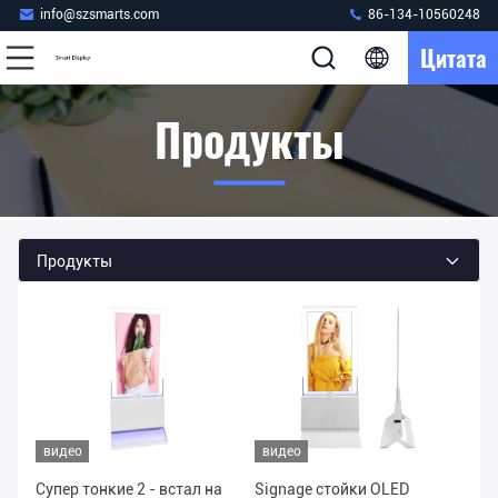
info@szsmarts.com
86-134-10560248
Цитата
Продукты
Продукты
видео
видео
Супер тонкие 2 - встал на
Signage стойки OLED