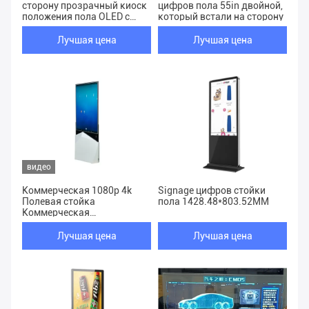
сторону прозрачный киоск
цифров пола 55in двойной,
положения пола OLED с
который встали на сторону
операционной системой
андроида 7,1
Лучшая цена
Лучшая цена
видео
Коммерческая 1080p 4k
Signage цифров стойки
Полевая стойка
пола 1428.48*803.52MM
Коммерческая
двусторонняя OLED
Цифровые вывески лобби
Лучшая цена
Лучшая цена
цифровые вывески