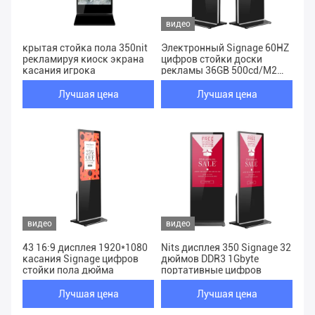
видео
крытая стойка пола 350nit
Электронный Signage 60HZ
рекламируя киоск экрана
цифров стойки доски
касания игрока
рекламы 36GB 500cd/M2
свободный
Лучшая цена
Лучшая цена
видео
видео
43 16:9 дисплея 1920*1080
Nits дисплея 350 Signage 32
касания Signage цифров
дюймов DDR3 1Gbyte
стойки пола дюйма
портативные цифров
Лучшая цена
Лучшая цена