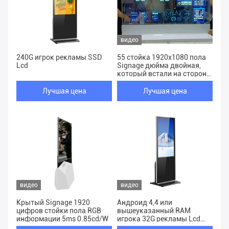
видео
240G игрок рекламы SSD
55 стойка 1920x1080 пола
Lcd
Signage дюйма двойная,
который встали на сторону
OLED цифров
Лучшая цена
Лучшая цена
видео
видео
Крытый Signage 1920
Андроид 4,4 или
цифров стойки пола RGB
вышеуказанный RAM
информации 5ms 0.85cd/W
игрока 32G рекламы Lcd
ядра квадрацикла