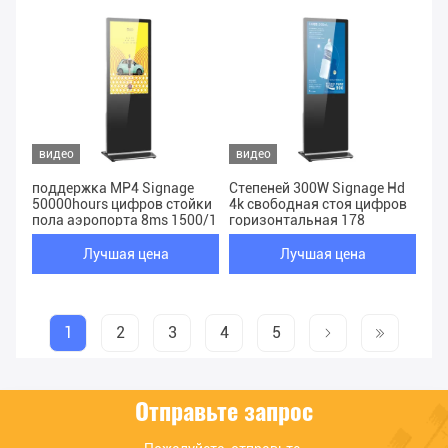
видео
видео
поддержка MP4 Signage
Степеней 300W Signage Hd
50000hours цифров стойки
4k свободная стоя цифров
пола аэропорта 8ms 1500/1
горизонтальная 178
Лучшая цена
Лучшая цена
1
2
3
4
5
Отправьте запрос