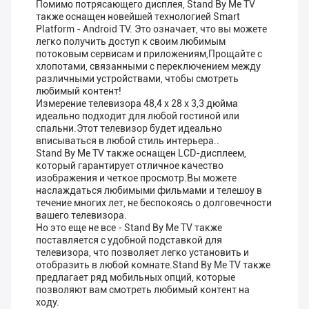
Помимо потрясающего дисплея, Stand By Me TV
также оснащен новейшей технологией Smart
Platform - Android TV. Это означает, что вы можете
легко получить доступ к своим любимым
потоковым сервисам и приложениям,Прощайте с
хлопотами, связанными с переключением между
различными устройствами, чтобы смотреть
любимый контент!
Измерение телевизора 48,4 x 28 x 3,3 дюйма
идеально подходит для любой гостиной или
спальни.Этот телевизор будет идеально
вписываться в любой стиль интерьера..
Stand By Me TV также оснащен LCD-дисплеем,
который гарантирует отличное качество
изображения и четкое просмотр.Вы можете
наслаждаться любимыми фильмами и телешоу в
течение многих лет, не беспокоясь о долговечности
вашего телевизора.
Но это еще не все - Stand By Me TV также
поставляется с удобной подставкой для
телевизора, что позволяет легко установить и
отобразить в любой комнате.Stand By Me TV также
предлагает ряд мобильных опций, которые
позволяют вам смотреть любимый контент на
ходу.