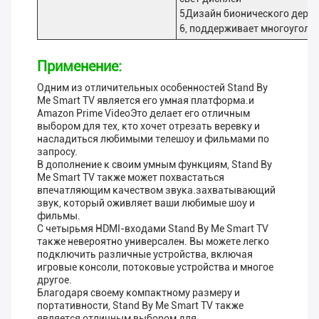
5Дизайн бионического дере
6, поддерживает многоуголь
Применение:
Одним из отличительных особенностей Stand By
Me Smart TV является его умная платформа.и
Amazon Prime VideoЭто делает его отличным
выбором для тех, кто хочет отрезать веревку и
насладиться любимыми телешоу и фильмами по
запросу.
В дополнение к своим умным функциям, Stand By
Me Smart TV также может похвастаться
впечатляющим качеством звука.захватывающий
звук, который оживляет ваши любимые шоу и
фильмы.
С четырьмя HDMI-входами Stand By Me Smart TV
также невероятно универсален. Вы можете легко
подключить различные устройства, включая
игровые консоли, потоковые устройства и многое
другое.
Благодаря своему компактному размеру и
портативности, Stand By Me Smart TV также
является отличным выбором для