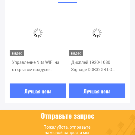
видео
видео
ви
80
Управление Nits WIFI на
Дисплей 1920*1080
Si
открытом воздухе
Signage DDR32GB LG
на
цифров Signage
взаимодействующий
ци
Touchable AC220V 3000
цифров
Ni
Лучшая цена
Лучшая цена
8GB
Отправьте запрос
Пожалуйста, отправьте 
нам свой запрос, и мы 