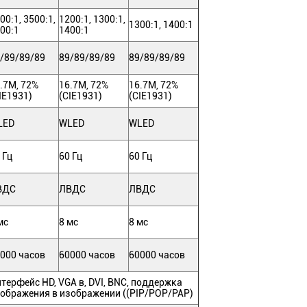
00:1, 3500:1,
1200:1, 1300:1,
1300:1, 1400:1
00:1
1400:1
/89/89/89
89/89/89/89
89/89/89/89
.7M, 72%
16.7M, 72%
16.7M, 72%
IE1931)
(CIE1931)
(CIE1931)
LED
WLED
WLED
 Гц
60 Гц
60 Гц
ВДС
ЛВДС
ЛВДС
мс
8 мс
8 мс
000 часов
60000 часов
60000 часов
терфейс HD, VGA в, DVI, BNC, поддержка
ображения в изображении ((PIP/POP/PAP)