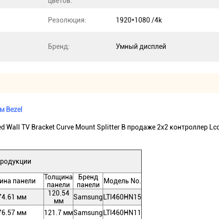
цветов:
Резолюция:
1920*1080 /4k
Бренд:
Умный дисплей
м Bezel
Wall TV Bracket Curve Mount Splitter В продаже 2х2 контроллер L
продукции
Толщина
Бренд
ина панели
Модель No.
панели
панели
120.54
74.61 мм
Samsung
LTI460HN15
мм
76.57 мм
121.7 мм
Samsung
LTI460HN11