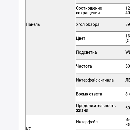
Соотношение
12
сокращения
40
Панель
Угол обзора
89
16
Цвет
(C
Подсветка
W
Частота
60
Интерфейс сигнала
Л
Время ответа
8 
Продолжительность
60
жизни
Ин
Интерфейс
из
I/O