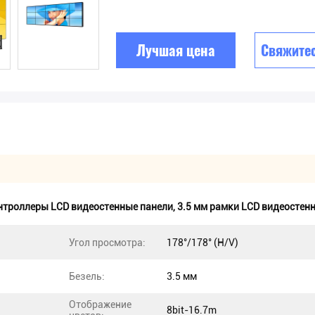
Лучшая цена
Свяжитес
нтроллеры LCD видеостенные панели
,
3.5 мм рамки LCD видеостен
Угол просмотра:
178°/178° (H/V)
Безель:
3.5 мм
Отображение
8bit-16.7m