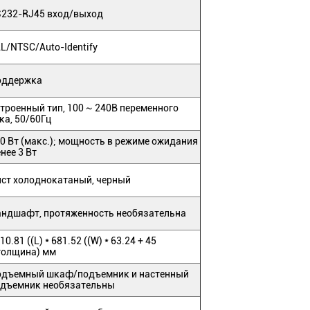
232-RJ45 вход/выход
L/NTSC/Auto-Identify
оддержка
троенный тип, 100 ~ 240В переменного
ка, 50/60Гц
0 Вт (макс.); мощность в режиме ожидания
нее 3 Вт
ст холоднокатаный, черный
ндшафт, протяженность необязательна
10.81 ((L) * 681.52 ((W) * 63.24 + 45
толщина) мм
одъемный шкаф/подъемник и настенный
дъемник необязательны