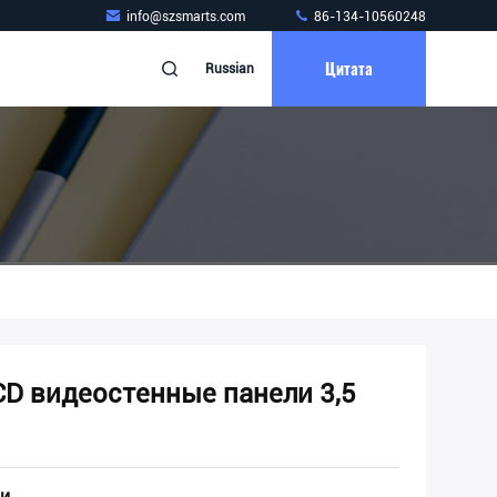
info@szsmarts.com
86-134-10560248
Цитата
Russian
CD видеостенные панели 3,5
и