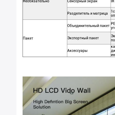
Необязательно
Сенсорный экран
IR
1c
Разделитель и матрица
оп
PE
Объединительный пакет
уг
Эк
Экспортный пакет
Пакет
п
ка
Аксессуары
ди
ин