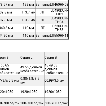
78.57 мм
133 мм
Samsung
LTI460HN09
LD490DUN-
07.8 мм
113.7 мм
ЛГ
TJB2
LD490DUN-
07.8 мм
113.7 мм
ЛГ
THC4
LD550DUN-
840,3 мм
110 мм
ЛГ
THB8
84.30 мм
110 мм
Samsung
LTI550HN11
рия S
Серия L
Серия B
 55 65
46 49 55
49 55 дюймов
юймов
дюймов
необязательно
обязательно
необязательно
0.88/1.8/3.5
7/3.5/5.5 мм
00,99/3,5 мм
мм
20×1080
1920×1080
1920×1080
0-700 cd/m2
500-700 cd/m2
500-700 cd/m2