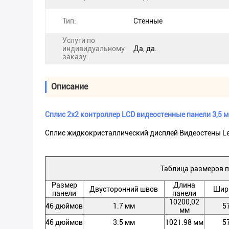
Тип:
Стенные
Услуги по
индивидуальному
Да, да.
заказу:
Описание
Сплис 2х2 контроллер LCD видеостенные панели 3,5 м
Сплис жидкокристаллический дисплей Видеостены Led 
Таблица размеров 
Размер
Длина
Двусторонний швов
Шир
панели
панели
10200,02
46 дюймов
1.7 мм
5
мм
46 дюймов
3.5 мм
1021.98 мм
5