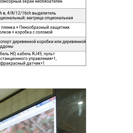
 сенсорный экран необязателен
h в, 4/8/12/16ch выделитель
циональный; матрица опциональная
 пленка + Пенообразный защитник
олков + коробка с соломой
спорт деревянной коробки или деревянной
оддоны
бель HD, кабель RJ45, пульт
станционного управления*1,
фракрасный датчик*1