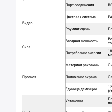
Порт соединения
RS
Цветовая система
PA
Видео
Роуминг сцены
П
Вс
Вводная мощность
то
Сила
18
Потребление энергии
ме
Материал раковины
Ли
Прогноз
Положение экрана
Ла
12
Единица деменции
((
П
Установка
по