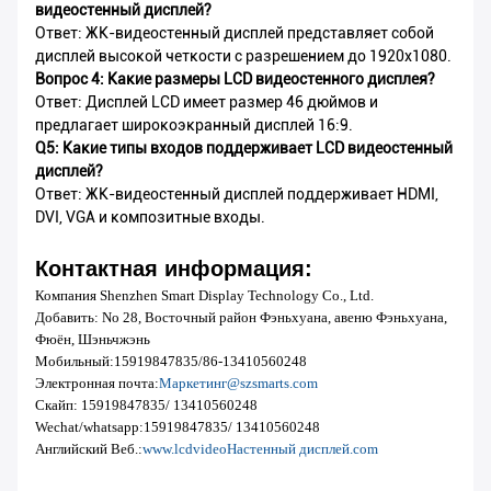
видеостенный дисплей?
Ответ: ЖК-видеостенный дисплей представляет собой
дисплей высокой четкости с разрешением до 1920x1080.
Вопрос 4: Какие размеры LCD видеостенного дисплея?
Ответ: Дисплей LCD имеет размер 46 дюймов и
предлагает широкоэкранный дисплей 16:9.
Q5: Какие типы входов поддерживает LCD видеостенный
дисплей?
Ответ: ЖК-видеостенный дисплей поддерживает HDMI,
DVI, VGA и композитные входы.
Контактная информация:
Компания Shenzhen Smart Display Technology Co., Ltd.
Добавить: No 28, Восточный район Фэньхуана, авеню Фэньхуана,
Фюён, Шэньчжэнь
Мобильный:
15919847835/
86-13410560248
Электронная почта:
Маркетинг@szsmarts.com
Скайп: 15919847835/ 13410560248
Wechat/whatsapp:
15919847835/
13410560248
Английский Веб.:
www.lcdvideo
Настенный дисплей.
com