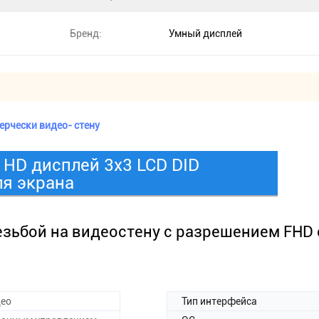
Бренд:
Умный дисплей
ерчески видео- стену
HD дисплей 3x3 LCD DID
я экрана
езьбой на видеостену с разрешением FHD
део
Тип интерфейса