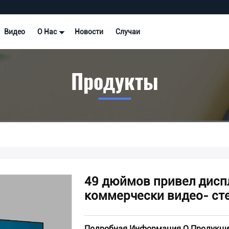
Видео
О Нас
Новости
Случаи
Продукты
49 дюймов привел дисп
коммерчески видео- ст
Подробная Информация О Продукци