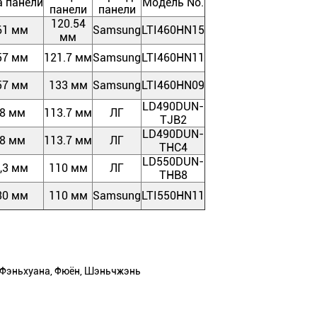
 панели
Модель No.
панели
панели
120.54
61 мм
Samsung
LTI460HN15
мм
57 мм
121.7 мм
Samsung
LTI460HN11
57 мм
133 мм
Samsung
LTI460HN09
LD490DUN-
.8 мм
113.7 мм
ЛГ
TJB2
LD490DUN-
.8 мм
113.7 мм
ЛГ
THC4
LD550DUN-
,3 мм
110 мм
ЛГ
THB8
30 мм
110 мм
Samsung
LTI550HN11
ю Фэньхуана, Фюён, Шэньчжэнь