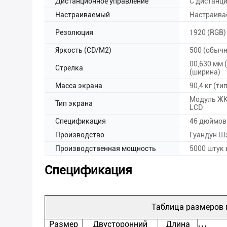
Дистанционное управление
С дистанц
Настраиваемый
Настраив
Резолюция
1920 (RGB)
Яркость (CD/M2)
500 (обычн
00,630 мм 
Стрелка
(ширина)
Масса экрана
90,4 кг (ти
Модуль ЖК-
Тип экрана
LCD
Спецификация
46 дюймов
Производство
Гуандун Ш
Производственная мощность
5000 штук 
Спецификация
Таблица размеров
Размер
Двусторонний
Длина