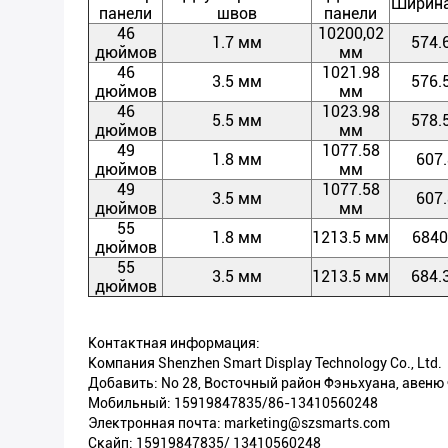
Ширина
панели
швов
панели
46
10200,02
1.7 мм
574.
дюймов
мм
46
1021.98
3.5 мм
576.
дюймов
мм
46
1023.98
5.5 мм
578.
дюймов
мм
49
1077.58
1.8 мм
607
дюймов
мм
49
1077.58
3.5 мм
607
дюймов
мм
55
1.8 мм
1213.5 мм
6840
дюймов
55
3.5 мм
1213.5 мм
684.
дюймов
Контактная информация:
Компания Shenzhen Smart Display Technology Co., Ltd.
Добавить: No 28, Восточный район Фэньхуана, авен
Мобильный: 15919847835/86-13410560248
Электронная почта: marketing@szsmarts.com
Скайп: 15919847835/ 13410560248