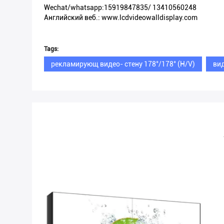
Wechat/whatsapp:15919847835/ 13410560248
Английский веб.: www.lcdvideowalldisplay.com
Tags:
рекламирующ видео- стену 178°/178° (H/V)
вид