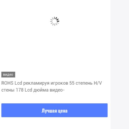
видео
вид
ROHS Lcd рекламируя игроков 55 степень H/V
FCC
стены 178 Lcd дюйма видео-
16.
Лучшая цена