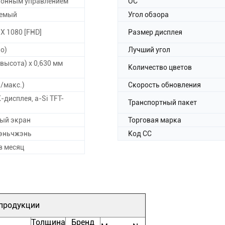
ионным управлением
ОС
аемый
Угол обзора
 X 1080 [FHD]
Размер дисплея
о)
Лучший угол
(высота) х 0,630 мм
Количество цветов
п/макс.)
Скорость обновления
дисплея, a-Si TFT-
Транспортный пакет
ый экран
Торговая марка
эньчжэнь
Код СС
в месяц
 продукции
Толщина
Бренд