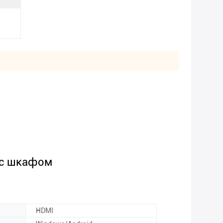
 с шкафом
HDMI