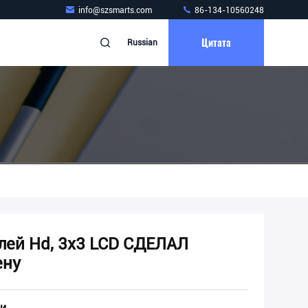
info@szsmarts.com
86-134-10560248
Цитата
Russian
лей Hd, 3x3 LCD СДЕЛАЛ
ену
и